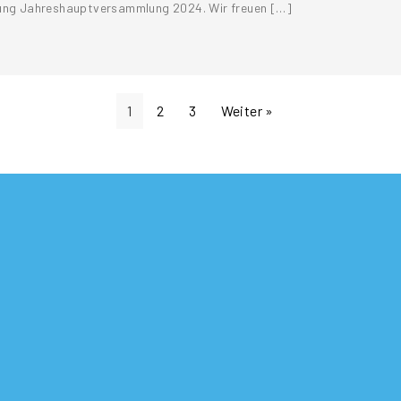
adung Jahreshauptversammlung 2024. Wir freuen […]
1
2
3
Weiter »