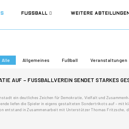
ES
FUSSBALL
WEITERE ABTEILUNGE
Alle
Allgemeines
Fußball
Veranstaltungen
ATIE AUF – FUSSBALLVEREIN SENDET STARKES GE
nstadt ein deutliches Zeichen für Demokratie, Vielfalt und Zusammenh
liefen die Spieler in eigens gestalteten Sondertrikots auf – mit kla
ktion entstand in Zusammenarbeit mit Unterstützer Thomas Fritzsche, 