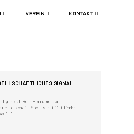
N
VEREIN
KONTAKT
SELLSCHAFTLICHES SIGNAL
alt gesetzt. Beim Heimspiel der
rer Botschaft: Sport steht für Offenheit,
das […]