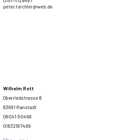
0151-11129497
peter.teichler@web.de
Wilhelm Rott
Oberriedstrasse 8
63691 Ranstadt
06041-50466
01632197469